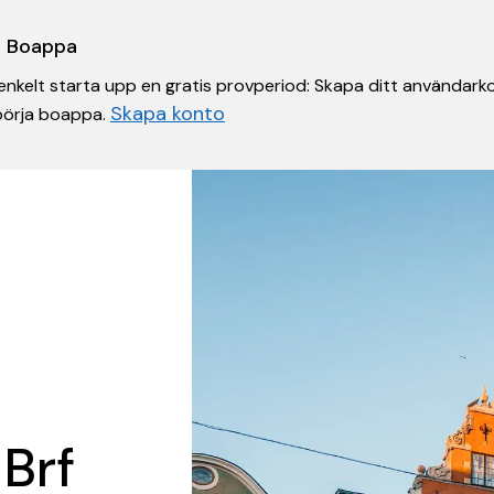
 i Boappa
nkelt starta upp en gratis provperiod: Skapa ditt användarko
Skapa konto
 börja boappa.
 Brf