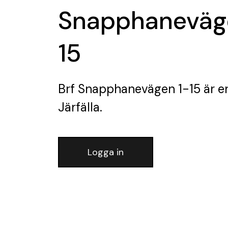
Snapphaneväg
15
Brf Snapphanevägen 1-15
är e
Järfälla.
Logga in