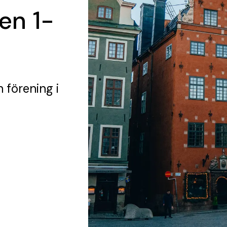
en 1-
n förening
i