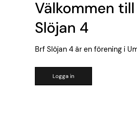
Välkommen till
Slöjan 4
Brf Slöjan 4
är en förening
i U
Logga in