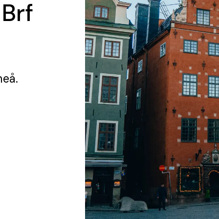
 Brf
meå.