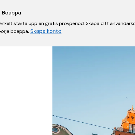
 i Boappa
nkelt starta upp en gratis provperiod: Skapa ditt användarko
Skapa konto
 börja boappa.