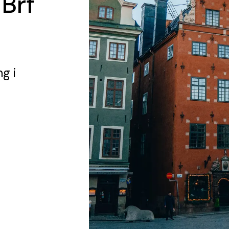
 Brf
ng
i