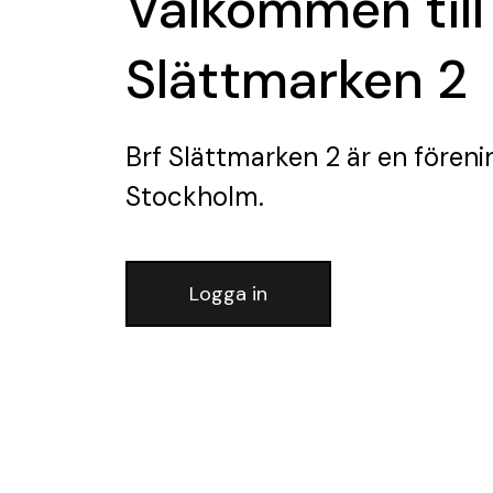
Välkommen till
Slättmarken 2
Brf Slättmarken 2
är en föreni
Stockholm.
Logga in