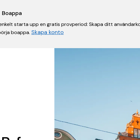
 i Boappa
nkelt starta upp en gratis provperiod: Skapa ditt användarko
Skapa konto
 börja boappa.