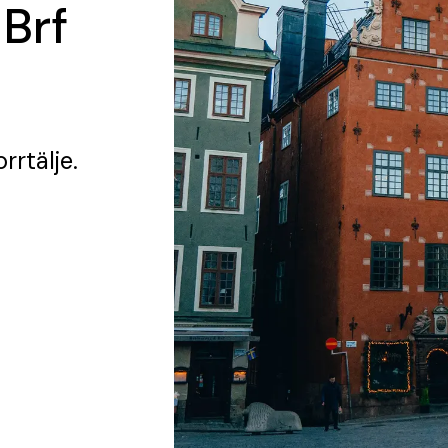
 Brf
rrtälje.