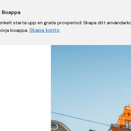
 i Boappa
nkelt starta upp en gratis provperiod: Skapa ditt användarko
Skapa konto
 börja boappa.