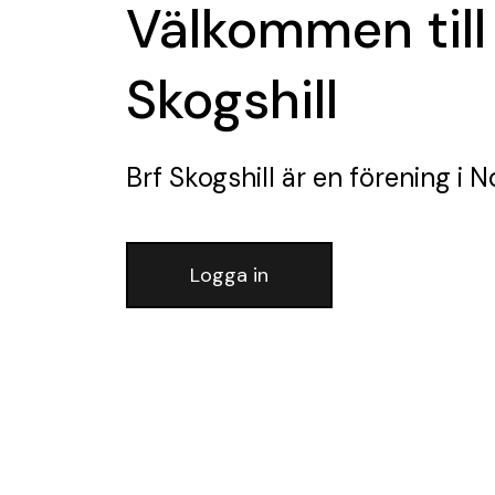
Välkommen till
Skogshill
Brf Skogshill
är en förening
i No
Logga in