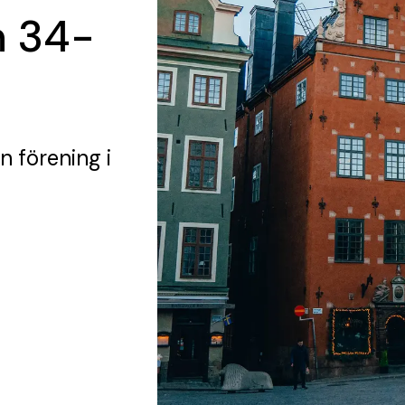
n 34-
n förening
i