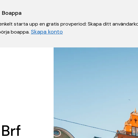
 i Boappa
nkelt starta upp en gratis provperiod: Skapa ditt användarko
Skapa konto
 börja boappa.
 Brf