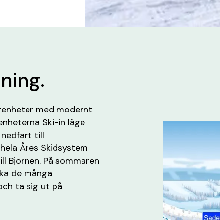
ening.
lägenheter med modernt
enheterna Ski-in läge
edfart till
 hela Åres Skidsystem
till Björnen. På sommaren
rska de många
och ta sig ut på