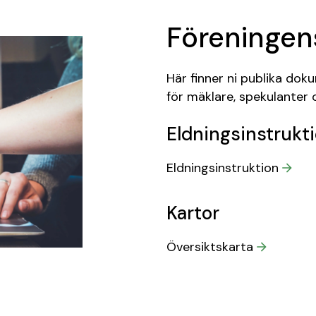
Föreninge
Här finner ni publika do
för mäklare, spekulanter o
Eldningsinstrukt
Eldningsinstruktion
Kartor
Översiktskarta