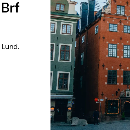
 Brf
 Lund.