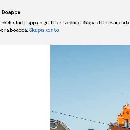
 i Boappa
nkelt starta upp en gratis provperiod: Skapa ditt användarko
Skapa konto
 börja boappa.