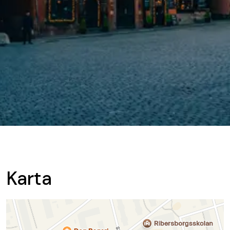
Karta