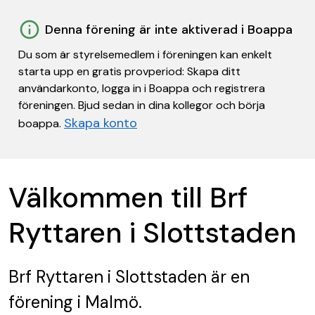
Denna förening är inte aktiverad i Boappa
Du som är styrelsemedlem i föreningen kan enkelt
starta upp en gratis provperiod: Skapa ditt
användarkonto, logga in i Boappa och registrera
föreningen. Bjud sedan in dina kollegor och börja
Skapa konto
boappa.
Välkommen till Brf
Ryttaren i Slottstaden
Brf Ryttaren i Slottstaden
är en
förening
i Malmö.