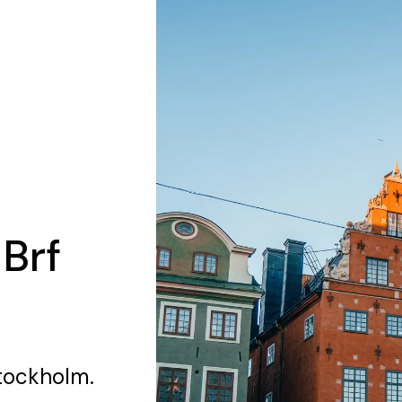
 Brf
tockholm.