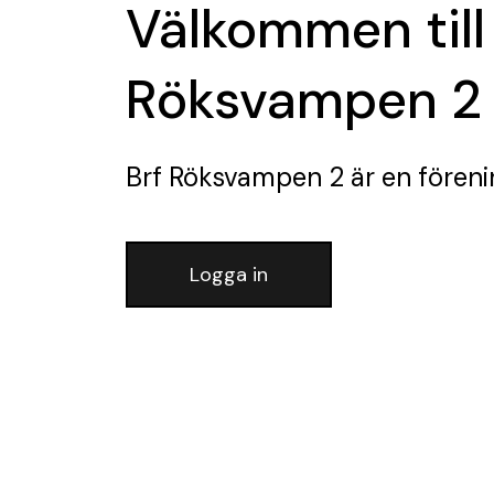
Välkommen till
Röksvampen 2
Brf Röksvampen 2
är en fören
Logga in