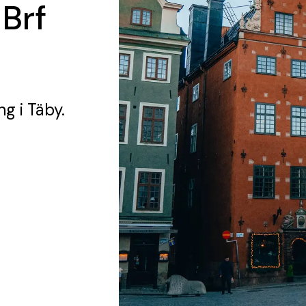
 Brf
ing
i Täby.