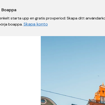
 i Boappa
nkelt starta upp en gratis provperiod: Skapa ditt användarko
Skapa konto
 börja boappa.