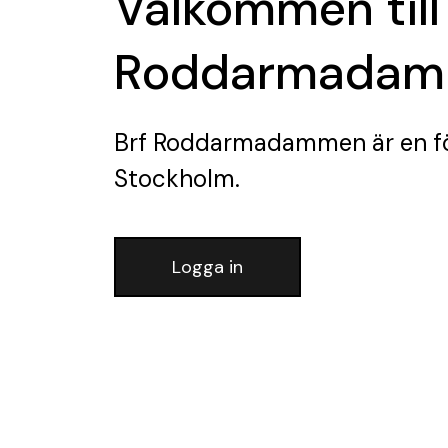
Välkommen till
Roddarmada
Brf Roddarmadammen
är en f
Stockholm.
Logga in