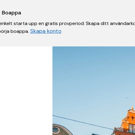
 i Boappa
nkelt starta upp en gratis provperiod: Skapa ditt användarko
Skapa konto
 börja boappa.