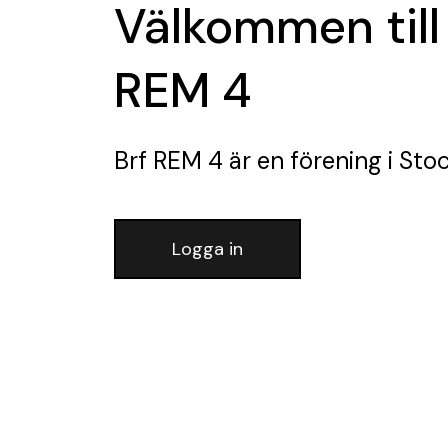
Välkommen till
REM 4
Brf REM 4
är en förening
i Sto
Logga in