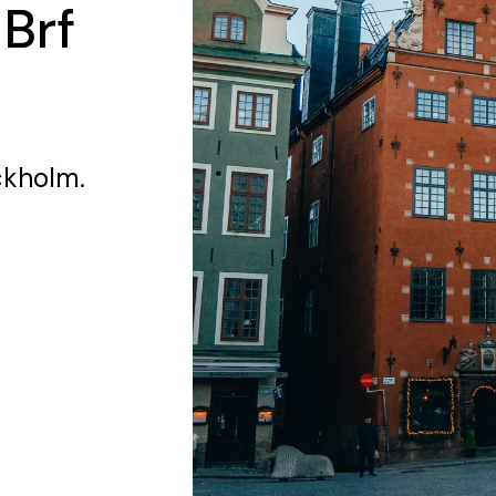
 Brf
ckholm.