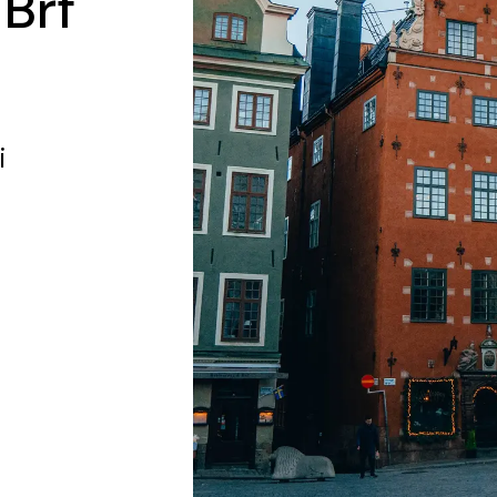
 Brf
i