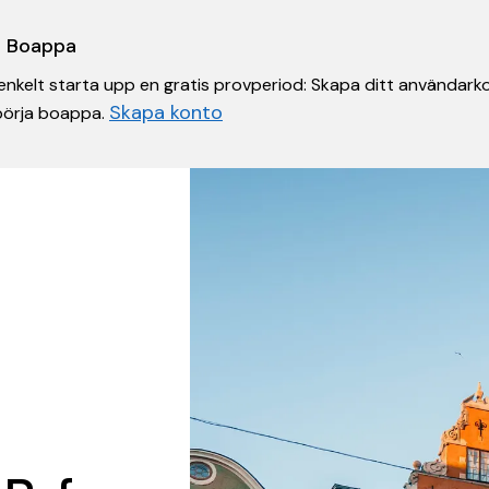
 i Boappa
nkelt starta upp en gratis provperiod: Skapa ditt användarko
Skapa konto
 börja boappa.