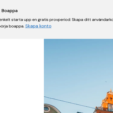
 i Boappa
nkelt starta upp en gratis provperiod: Skapa ditt användarko
Skapa konto
 börja boappa.