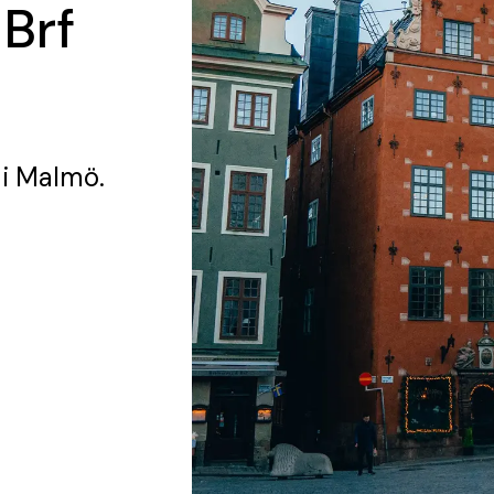
 Brf
i Malmö.