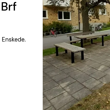
 Brf
i Enskede.