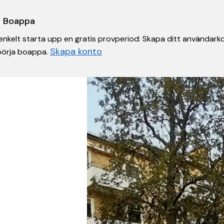
 i Boappa
nkelt starta upp en gratis provperiod: Skapa ditt användarko
Skapa konto
 börja boappa.