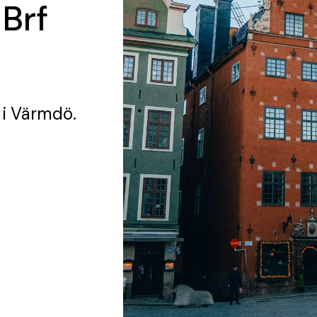
 Brf
i Värmdö.