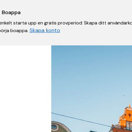
 i Boappa
nkelt starta upp en gratis provperiod: Skapa ditt användarko
Skapa konto
 börja boappa.