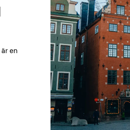
I
är en