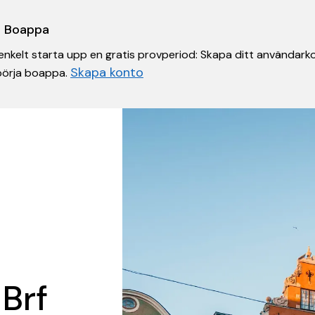
 i Boappa
nkelt starta upp en gratis provperiod: Skapa ditt användarko
Skapa konto
 börja boappa.
 Brf