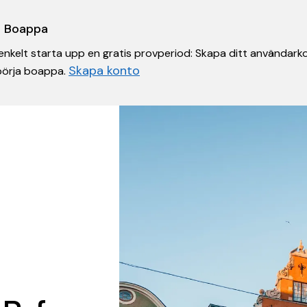
 i Boappa
nkelt starta upp en gratis provperiod: Skapa ditt användarko
Skapa konto
 börja boappa.