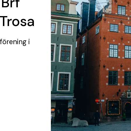
 Brf
Trosa
 förening
i