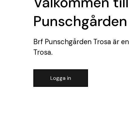
Välkommen till
Punschgården 
Brf Punschgården Trosa
är en
Trosa.
Logga in