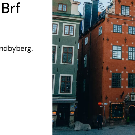
 Brf
undbyberg.