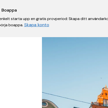
 i Boappa
nkelt starta upp en gratis provperiod: Skapa ditt användarko
Skapa konto
 börja boappa.