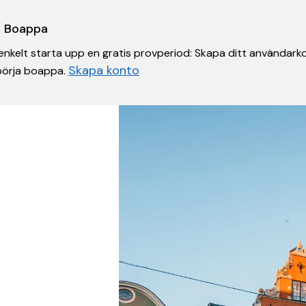
 i Boappa
nkelt starta upp en gratis provperiod: Skapa ditt användarko
Skapa konto
 börja boappa.