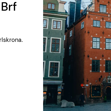
 Brf
rlskrona.