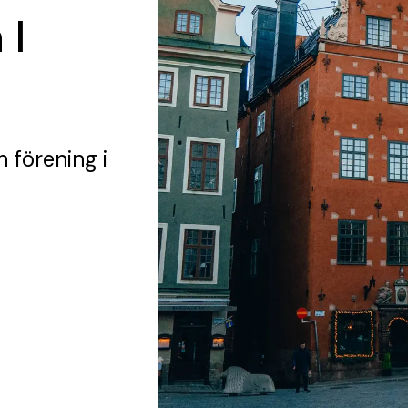
 I
n förening
i