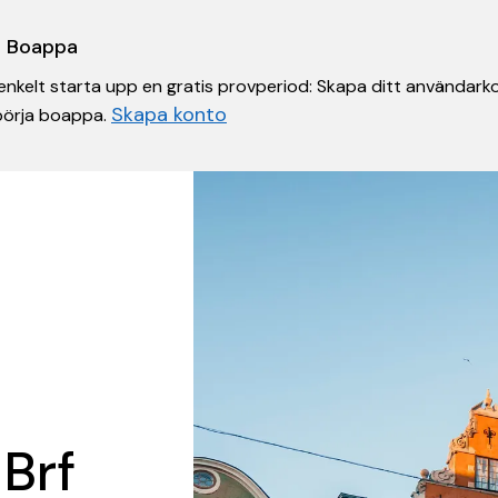
 i Boappa
nkelt starta upp en gratis provperiod: Skapa ditt användarko
Skapa konto
 börja boappa.
 Brf