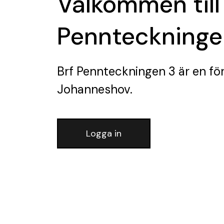
Välkommen till
Pennteckninge
Brf Pennteckningen 3
är en fö
Johanneshov.
Logga in