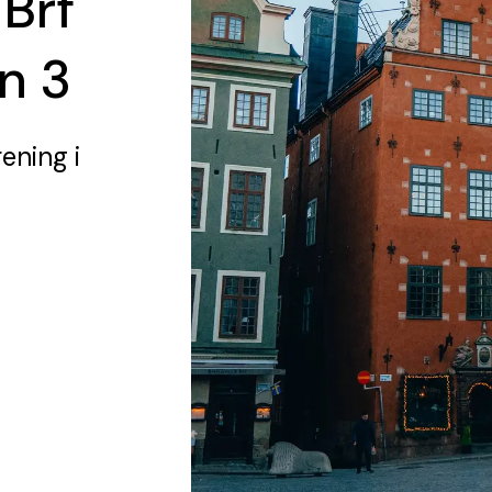
 Brf
n 3
rening
i