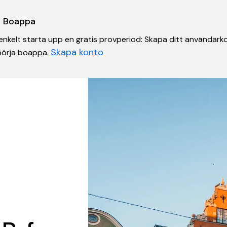
 i Boappa
nkelt starta upp en gratis provperiod: Skapa ditt användarko
Skapa konto
 börja boappa.