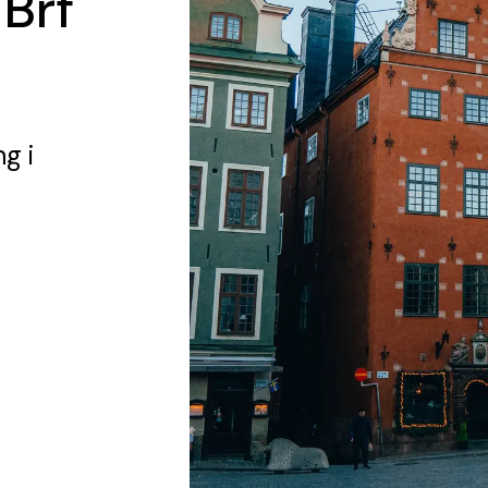
 Brf
ng
i