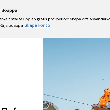
 i Boappa
nkelt starta upp en gratis provperiod: Skapa ditt användarko
Skapa konto
 börja boappa.