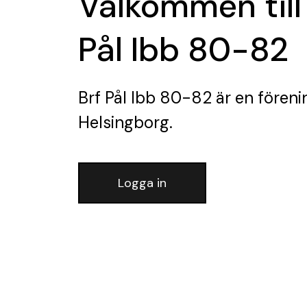
Välkommen till
Pål Ibb 80-82
Brf Pål Ibb 80-82
är en föreni
Helsingborg.
Logga in