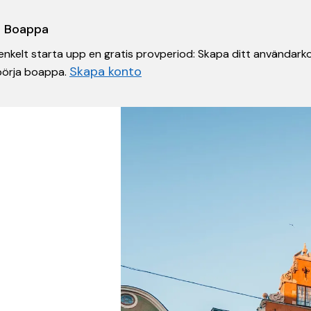
 i Boappa
nkelt starta upp en gratis provperiod: Skapa ditt användarko
Skapa konto
 börja boappa.