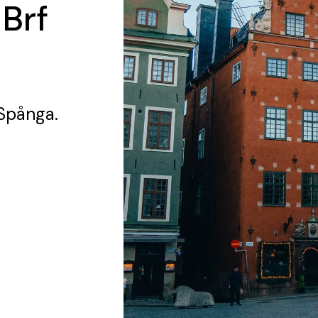
 Brf
 Spånga.