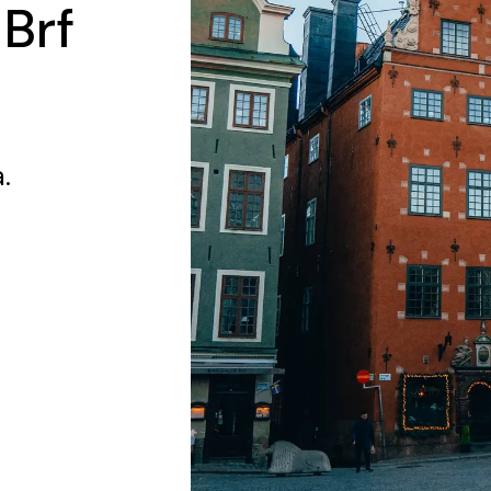
 Brf
a.