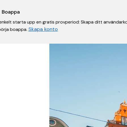
 i Boappa
nkelt starta upp en gratis provperiod: Skapa ditt användarko
Skapa konto
 börja boappa.