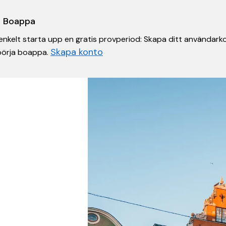
 i Boappa
nkelt starta upp en gratis provperiod: Skapa ditt användarko
Skapa konto
 börja boappa.