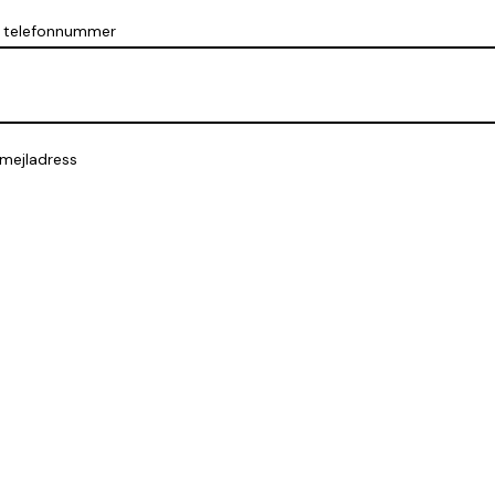
t telefonnummer
 mejladress
delande till styrelsen