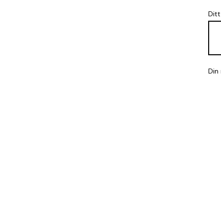
Dit
Din
Med