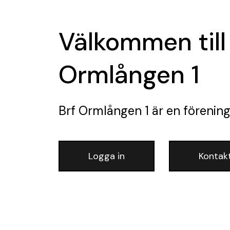
Välkommen till
Ormlången 1
Brf Ormlången 1
är en förenin
Logga in
Kontak