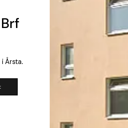
 Brf
g
i Årsta.
t