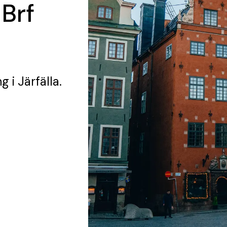
 Brf
ng
i Järfälla.