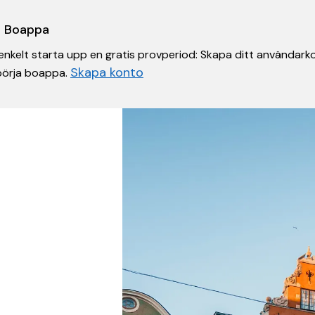
 i Boappa
nkelt starta upp en gratis provperiod: Skapa ditt användarko
Skapa konto
 börja boappa.