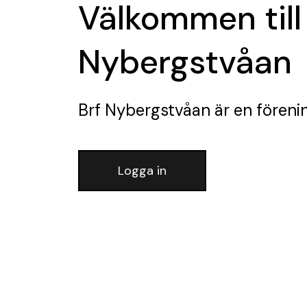
Välkommen till
Nybergstvåan
Brf Nybergstvåan
är en föreni
Logga in