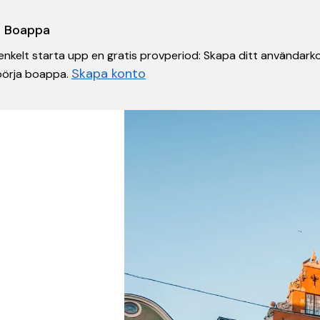
 i Boappa
nkelt starta upp en gratis provperiod: Skapa ditt användarko
Skapa konto
 börja boappa.