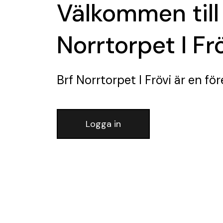
Välkommen till
Norrtorpet I Fr
Brf Norrtorpet I Frövi
är en för
Logga in