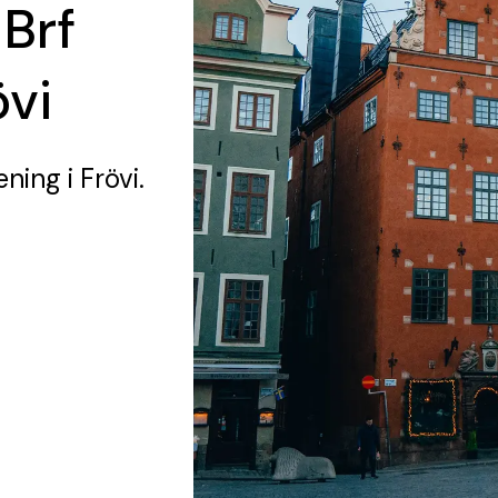
 Brf
övi
ening
i Frövi.