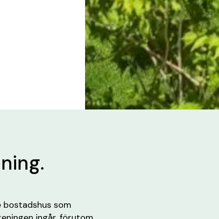
ening.
re bostadshus som
reningen ingår, förutom