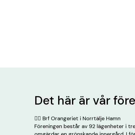
Det här är vår för
✍🏼 Brf Orangeriet i Norrtälje Hamn
Föreningen består av 92 lägenheter i t
omgärdar en grönskande innergård. I fö