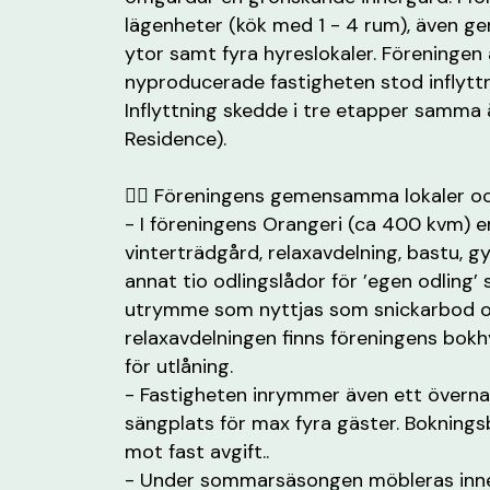
lägenheter (kök med 1 - 4 rum), även 
ytor samt fyra hyreslokaler. Föreningen
nyproducerade fastigheten stod inflyttn
Inflyttning skedde i tre etapper samma å
Residence).
✍🏼 Föreningens gemensamma lokaler oc
- I föreningens Orangeri (ca 400 kvm) 
vinterträdgård, relaxavdelning, bastu, 
annat tio odlingslådor för ’egen odling
utrymme som nyttjas som snickarbod oc
relaxavdelningen finns föreningens bok
för utlåning.
- Fastigheten inrymmer även ett övern
sängplats för max fyra gäster. Bokningsb
mot fast avgift..
- Under sommarsäsongen möbleras inner