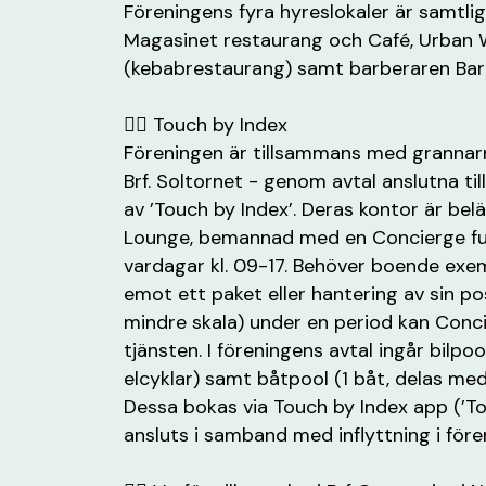
Föreningens fyra hyreslokaler är samtlig
Magasinet restaurang och Café, Urban 
(kebabrestaurang) samt barberaren Bar
✍🏼 Touch by Index
Föreningen är tillsammans med grannarn
Brf. Soltornet - genom avtal anslutna till
av ’Touch by Index’. Deras kontor är bel
Lounge, bemannad med en Concierge fun
vardagar kl. 09-17. Behöver boende exem
emot ett paket eller hantering av sin p
mindre skala) under en period kan Conc
tjänsten. I föreningens avtal ingår bilpool
elcyklar) samt båtpool (1 båt, delas me
Dessa bokas via Touch by Index app (’
ansluts i samband med inflyttning i före