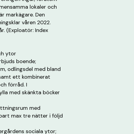
gemensamma lokaler och
 är markägare. Den
ingsklar våren 2022.
r. (Exploatör: Index
h ytor
erbjuds boende;
gym, odlingsdel med bland
’ samt ett kombinerat
h förråd. I
hylla med skänkta böcker
attningsrum med
art max tre nätter i följd
gårdens sociala ytor;