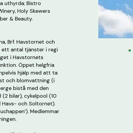
a uthyrda; Bistro
Winery, Holy Skewers
ber & Beauty.
a, Brf. Havstornet och
 ett antal tjänster i regi
äget i Havstornets
ktion. Öppet helgfria
pelvis hjälp med att ta
ost och blomvattning (i
ierge bistå med den
 (2 bilar), cykelpool (10
d Havs- och Soltornet).
Touchappen’). Medlemmar
ningen.