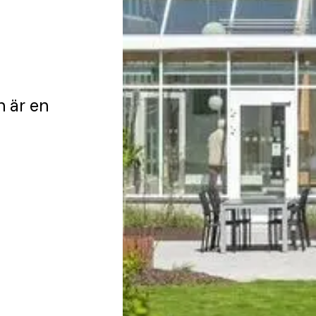
n
n
är en