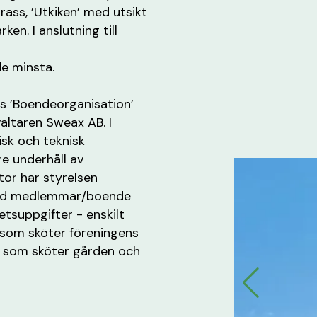
rass, ’Utkiken’ med utsikt
n. I anslutning till
de minsta.
ns ’Boendeorganisation’
altaren Sweax AB. I
isk och teknisk
are underhåll av
or har styrelsen
med medlemmar/boende
tsuppgifter - enskilt
’ som sköter föreningens
’ som sköter gården och