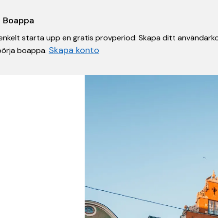
 i Boappa
nkelt starta upp en gratis provperiod: Skapa ditt användarko
Skapa konto
 börja boappa.