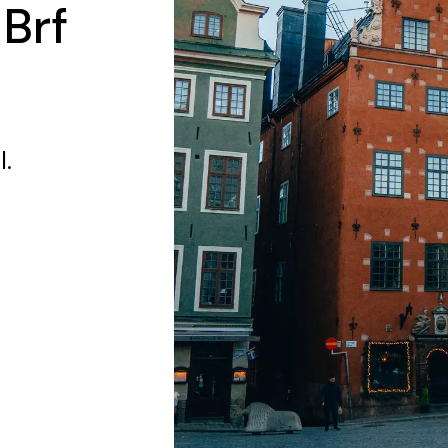
 Brf
l.