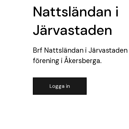
Nattsländan i
Järvastaden
Brf Nattsländan i Järvastaden
förening
i Åkersberga.
Logga in