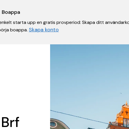
 i Boappa
nkelt starta upp en gratis provperiod: Skapa ditt användarko
Skapa konto
 börja boappa.
 Brf