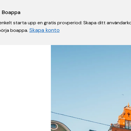
 i Boappa
nkelt starta upp en gratis provperiod: Skapa ditt användarko
Skapa konto
 börja boappa.