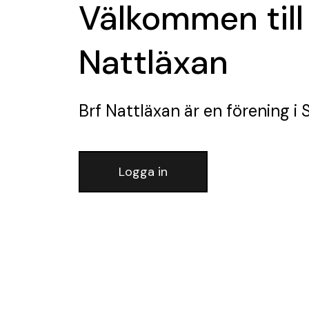
Välkommen till
Nattläxan
Brf Nattläxan
är en förening
i 
Logga in