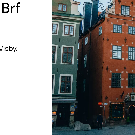
 Brf
Visby.