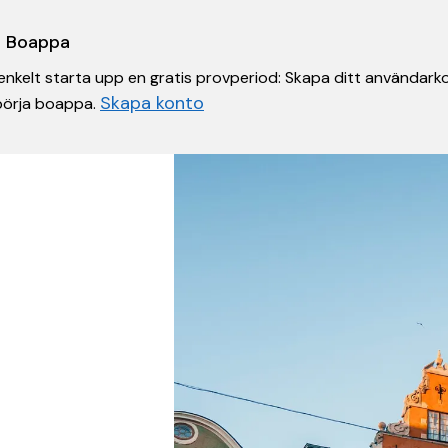
 i Boappa
nkelt starta upp en gratis provperiod: Skapa ditt användarko
Skapa konto
 börja boappa.