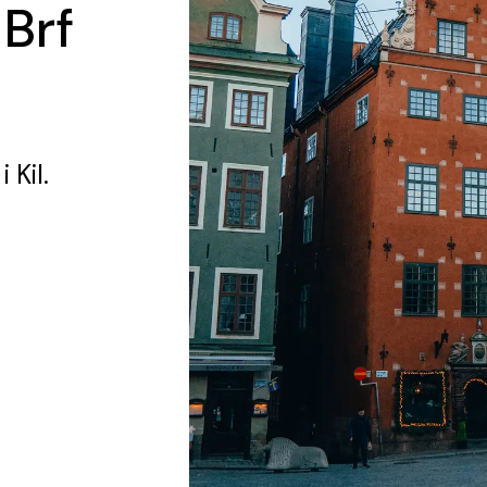
 Brf
i Kil.