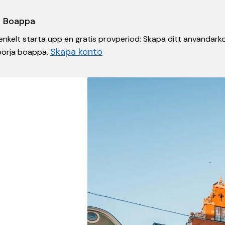
 i Boappa
nkelt starta upp en gratis provperiod: Skapa ditt användarko
Skapa konto
 börja boappa.