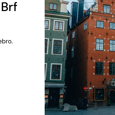
 Brf
ebro.