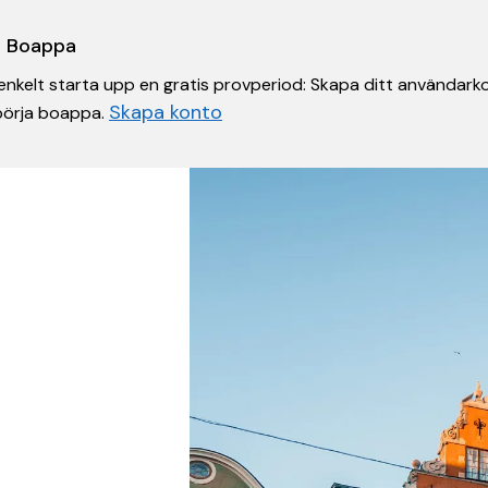
 i Boappa
nkelt starta upp en gratis provperiod: Skapa ditt användarko
Skapa konto
 börja boappa.