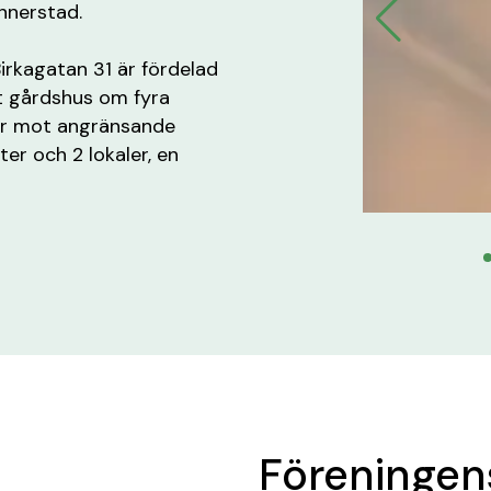
nnerstad.
irkagatan 31 är fördelad
t gårdshus om fyra
ar mot angränsande
er och 2 lokaler, en
Föreninge