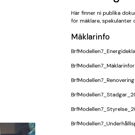
Här finner ni publika do
för mäklare, spekulanter o
Mäklarinfo
BrfModellen7_Energidek
BrfModellen7_Mäklarinf
BrfModellen7_Renovering 
BrfModellen7_Stadgar_
BrfModellen7_Styrelse_2
BrfModellen7_Underhåll