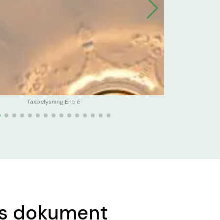
Takbelysning Entré
ns dokument