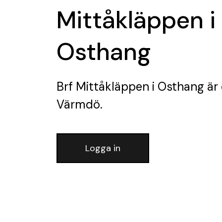
Mittåkläppen i
Osthang
Brf Mittåkläppen i Osthang
är 
Värmdö.
Logga in