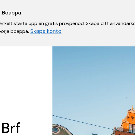
 i Boappa
nkelt starta upp en gratis provperiod: Skapa ditt användarko
Skapa konto
 börja boappa.
 Brf