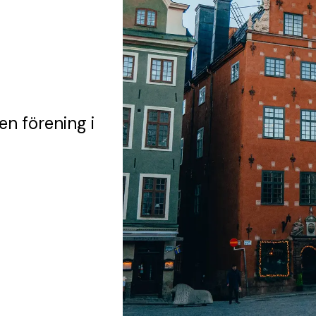
en förening
i