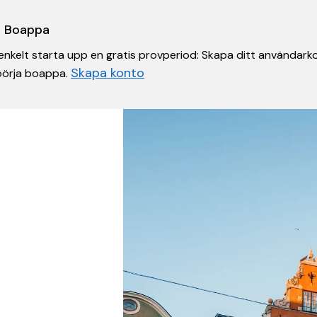
 i Boappa
nkelt starta upp en gratis provperiod: Skapa ditt användarko
Skapa konto
 börja boappa.