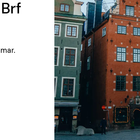
 Brf
lmar.