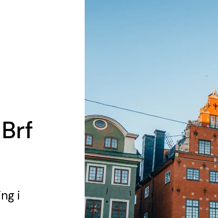
 Brf
ing
i