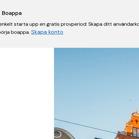
 i Boappa
nkelt starta upp en gratis provperiod: Skapa ditt användarko
Skapa konto
 börja boappa.