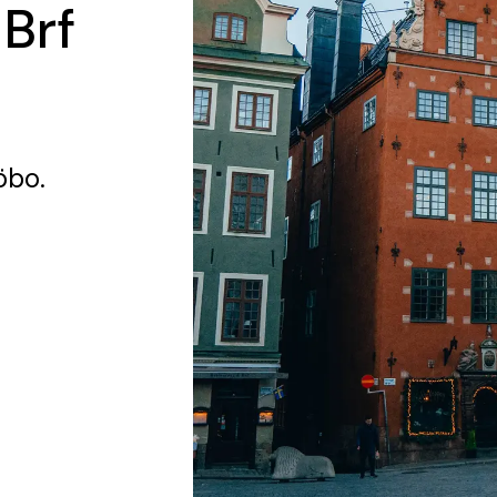
 Brf
öbo.