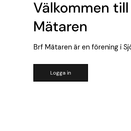
Välkommen till
Mätaren
Brf Mätaren
är en förening
i Sj
Logga in