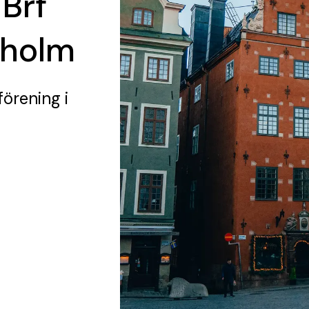
 Brf
kholm
förening
i