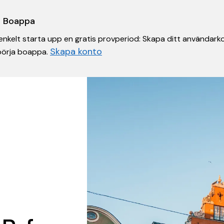
 i Boappa
nkelt starta upp en gratis provperiod: Skapa ditt användarko
Skapa konto
 börja boappa.