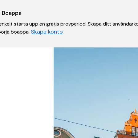
 i Boappa
nkelt starta upp en gratis provperiod: Skapa ditt användarko
Skapa konto
 börja boappa.