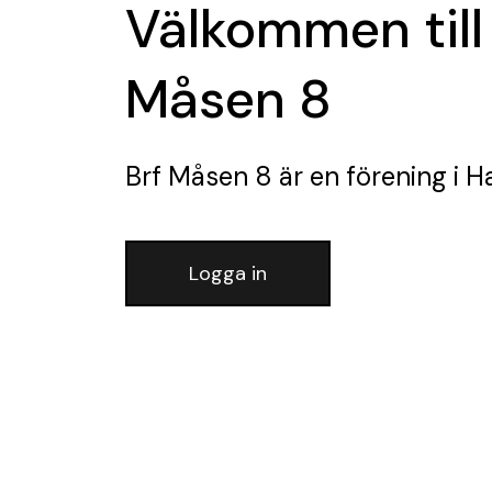
Välkommen till
Måsen 8
Brf Måsen 8
är en förening
i H
Logga in