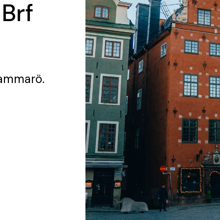
 Brf
ammarö.