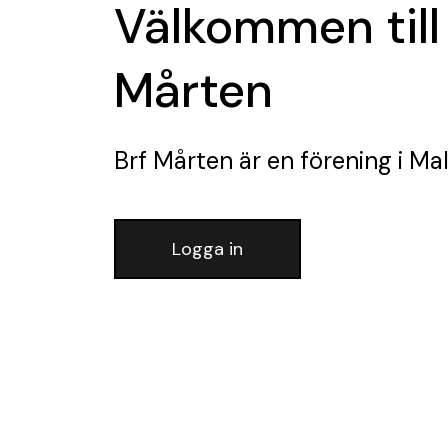
Välkommen till
Mårten
Brf Mårten
är en förening
i Ma
Logga in