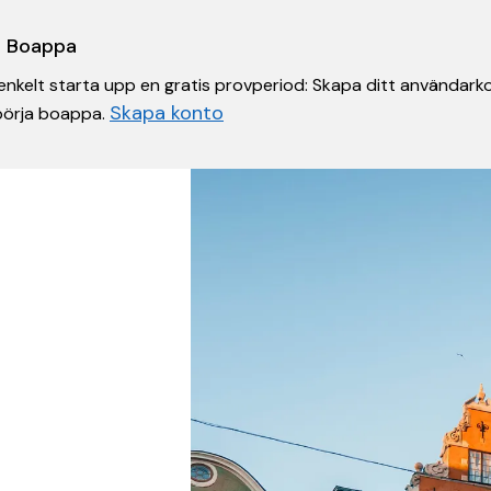
 i Boappa
nkelt starta upp en gratis provperiod: Skapa ditt användarko
Skapa konto
 börja boappa.