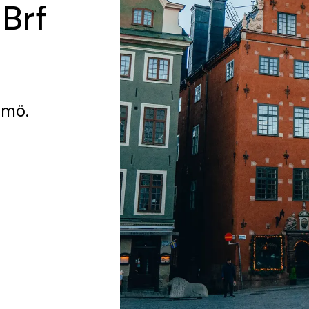
 Brf
lmö.