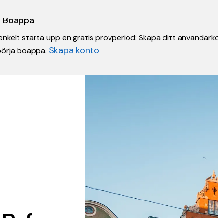
 i Boappa
nkelt starta upp en gratis provperiod: Skapa ditt användarko
Skapa konto
 börja boappa.