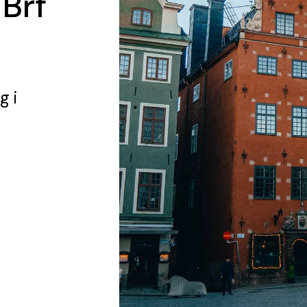
 Brf
ng
i