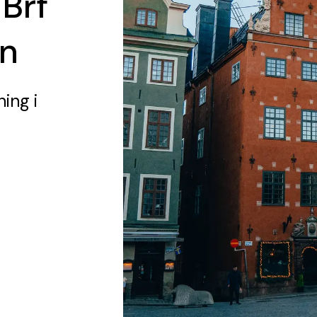
 Brf
en
ning
i