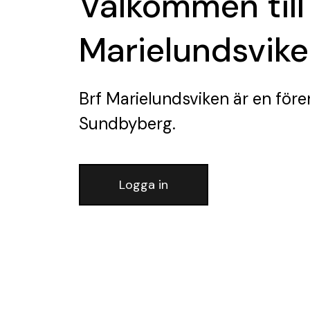
Välkommen till
Marielundsvik
Brf Marielundsviken
är en före
Sundbyberg.
Logga in