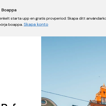
 i Boappa
nkelt starta upp en gratis provperiod: Skapa ditt användarko
Skapa konto
 börja boappa.