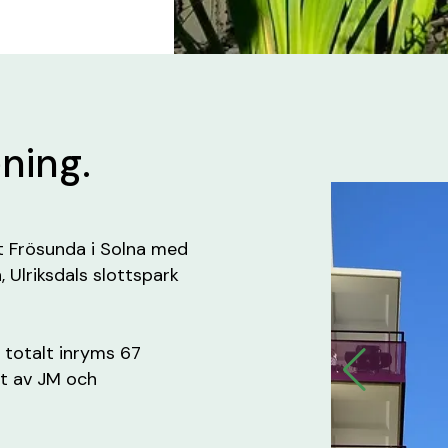
ening.
t Frösunda i Solna med
 Ulriksdals slottspark
t totalt inryms 67
rt av JM och