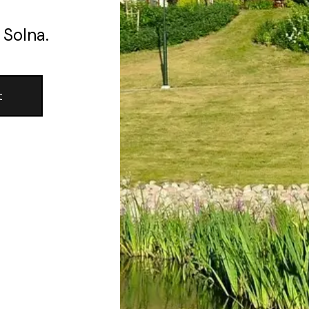
 Solna.
t