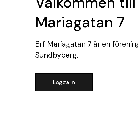
Välkommen till
Mariagatan 7
Brf Mariagatan 7
är en förenin
Sundbyberg.
Logga in