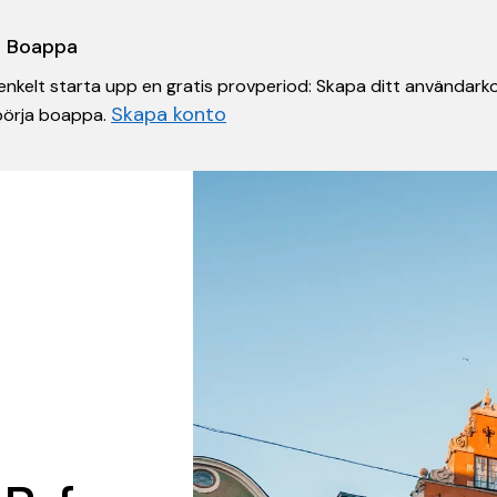
 i Boappa
nkelt starta upp en gratis provperiod: Skapa ditt användarko
Skapa konto
 börja boappa.