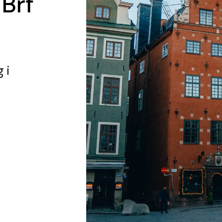
 Brf
g
i