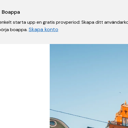
 i Boappa
nkelt starta upp en gratis provperiod: Skapa ditt användarko
Skapa konto
 börja boappa.