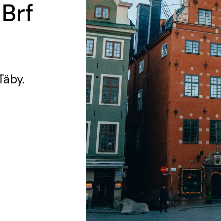
 Brf
Täby.