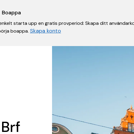
 i Boappa
nkelt starta upp en gratis provperiod: Skapa ditt användarko
Skapa konto
 börja boappa.
 Brf