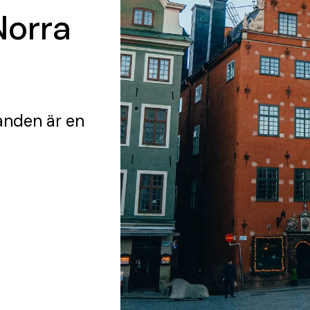
Norra
randen
är en